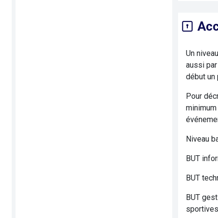
Acc
Un niveau
aussi par
début un 
Pour décr
minimum 
événement
Niveau b
BUT info
BUT tech
BUT gesti
sportives