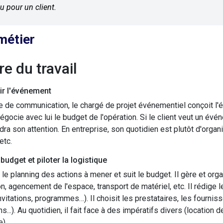
u pour un client.
métier
ure du travail
r l'événement
 de communication, le chargé de projet événementiel conçoit l'
 négocie avec lui le budget de l'opération. Si le client veut un évé
ndra son attention. En entreprise, son quotidien est plutôt d'org
etc.
 budget et piloter la logistique
 le planning des actions à mener et suit le budget. Il gère et organ
ion, agencement de l'espace, transport de matériel, etc. Il réd
nvitations, programmes…). Il choisit les prestataires, les fourniss
ns...). Au quotidien, il fait face à des impératifs divers (location
).