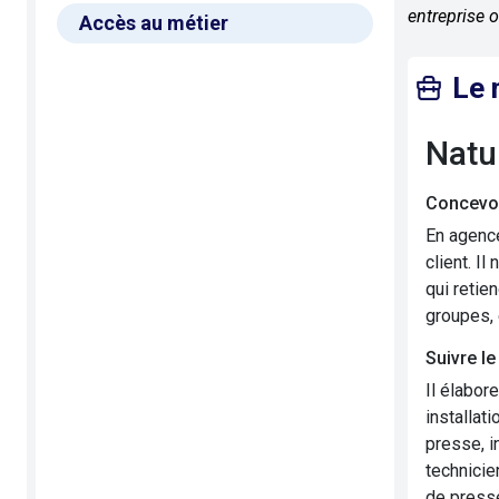
entreprise o
Accès au métier
Le 
Nat
Concevoi
En agence
client. Il
qui retie
groupes, 
Suivre le
Il élabore
installat
presse, i
technicie
de presse