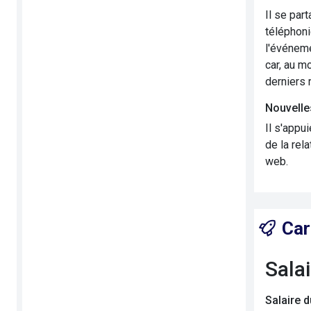
Il se par
téléphoni
l'événeme
car, au m
derniers 
Nouvelle
Il s'appu
de la rel
web.
Car
Sala
Salaire 