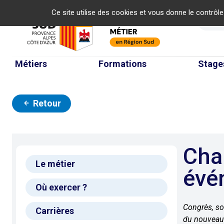
Panneau de gestion des cookies
Ce site utilise des cookies et vous donne le contrôl
Re
Métiers
Formations
Stage
Retour
Chargé/e de projet
Le métier
évé
Où exercer ?
Congrès, soi
Carrières
du nouveau 