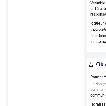
Véritable
différent
responsab
Rigueur e
Zéro défa
faut donc
son temps
Où 
Rattaché
Le chargé
communica
communica
Horaires