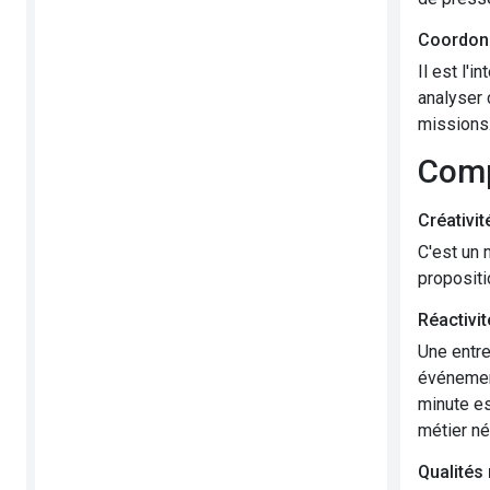
Coordonn
Il est l'
analyser 
missions
Com
Créativit
C'est un 
propositi
Réactivit
Une entre
événement
minute es
métier né
Qualités 