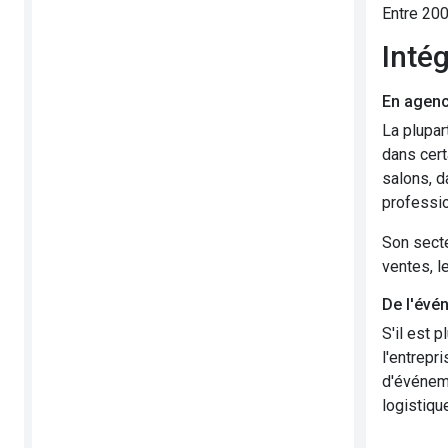
Entre 200
Inté
En agenc
La plupar
dans cert
salons, d
professio
Son secte
ventes, l
De l'évé
S'il est 
l'entrepr
d'événeme
logistiqu