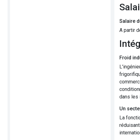
Sala
Salaire 
A partir 
Inté
Froid in
L'ingénie
frigorifi
commercia
condition
dans les 
Un secte
La foncti
réduisant
internati