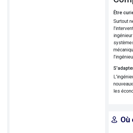
Être curie
Surtout n
l'interve
ingénieur
systèmes
mécanique
l'ingénie
S'adapte
L'ingénie
nouveaux 
les écono
Où 