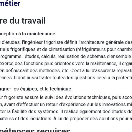
métier
ure du travail
nception à la maintenance
 d'études, l'ingénieur frigoriste définit l'architecture générale d
iels frigorifiques et de climatisation (réfrigérateurs pour chamb
 programme : études, calculs, réalisation de schémas d'ensemble 
 exerce des fonctions plus orientées vers la maintenance, il organi
en définissant des méthodes, etc. C'est à lui d'assurer la réparat
ennes. Il doit aussi traiter toutes les questions liées à la protec
ner les équipes, et la technique
ur frigoriste assure le suivi des évolutions techniques, puis acc
on, avant d'effectuer un retour d'expérience sur les innovations m
er la fiabilité des systèmes. Il réalise également des études d
eurs et des industriels. À lui de proposer des solutions pour 
pétences requises