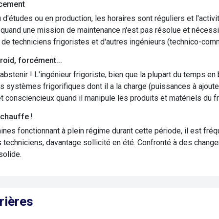
acement
 d'études ou en production, les horaires sont réguliers et l'activi
 quand une mission de maintenance n'est pas résolue et nécessi
 de techniciens frigoristes et d'autres ingénieurs (technico-com
roid, forcément...
s'abstenir ! L'ingénieur frigoriste, bien que la plupart du temps 
es systèmes frigorifiques dont il a la charge (puissances à ajouter,
et consciencieux quand il manipule les produits et matériels du fro
 chauffe !
nes fonctionnant à plein régime durant cette période, il est fréque
 techniciens, davantage sollicité en été. Confronté à des chang
solide.
rières