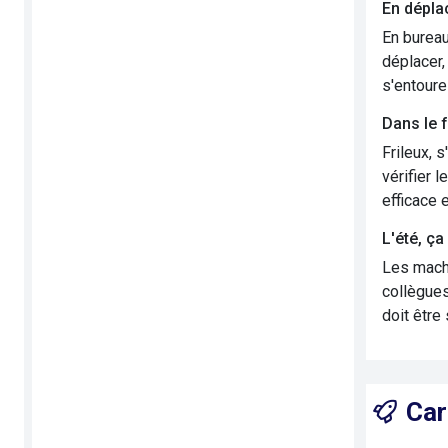
En dépl
En bureau
déplacer,
s'entoure
Dans le f
Frileux, 
vérifier l
efficace 
L'été, ça
Les machi
collègues
doit être 
Car