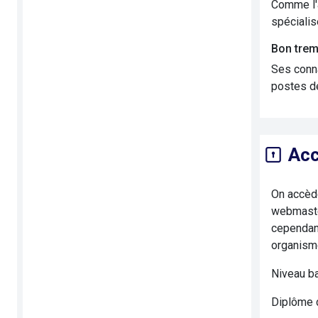
Comme l'a
spécialis
Bon trem
Ses conna
postes de
Acc
On accède
webmaster
cependant
organisme
Niveau b
Diplôme d