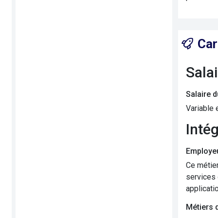
Car
Sala
Salaire 
Variable 
Inté
Employeu
Ce métier
services 
applicati
Métiers 