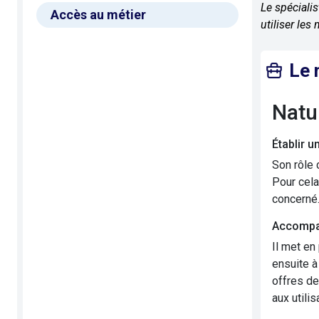
Le spéciali
Accès au métier
utiliser les
Le 
Nat
Établir u
Son rôle 
Pour cela
concerné.
Accompa
Il met en 
ensuite à
offres de
aux utili