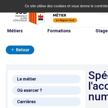
Panneau de gestion des cookies
Ce site utilise des cookies et vous donne le contrôl
Re
Métiers
Formations
Stage
Retour
Spécialiste de
Le métier
l'ac
Où exercer ?
num
Carrières