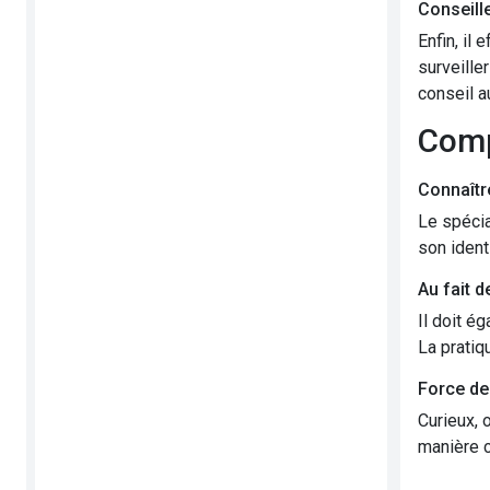
Conseill
Enfin, il 
surveille
conseil a
Com
Connaître
Le spécia
son ident
Au fait 
Il doit é
La pratiq
Force de
Curieux, 
manière c