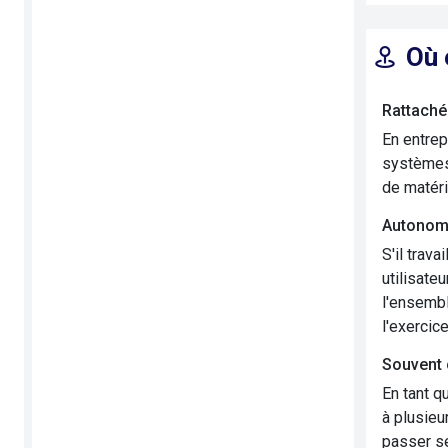
Où 
Rattaché 
En entrep
systèmes 
de matéri
Autono
S'il trav
utilisate
l'ensembl
l'exercic
Souvent 
En tant q
à plusieu
passer s