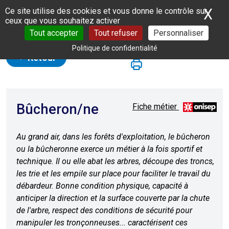
Panneau de gestion des cookies
X
Ma
Ce site utilise des cookies et vous donne le contrôle sur
ceux que vous souhaitez activer
Tout accepter
Tout refuser
Personnaliser
Politique de confidentialité
Retour
Bûcheron/ne
Fiche métier
Au grand air, dans les forêts d'exploitation, le bûcheron
ou la bûcheronne exerce un métier à la fois sportif et
technique. Il ou elle abat les arbres, découpe des troncs,
les trie et les empile sur place pour faciliter le travail du
débardeur. Bonne condition physique, capacité à
anticiper la direction et la surface couverte par la chute
de l'arbre, respect des conditions de sécurité pour
manipuler les tronçonneuses... caractérisent ces