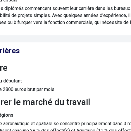
s diplômés commencent souvent leur carrière dans les bureaux d
ilité de projets simples. Avec quelques années d'expérience, i
es ou bifurquer vers la fonction commerciale, qui nécessite de 
rières
ire
du débutant
de 2800 euros brut par mois
grer le marché du travail
égions
ie aéronautique et spatiale se concentre principalement dans 3 r
isent chacune 28 % des effectifs) et Aquitaine (11 % des effecti