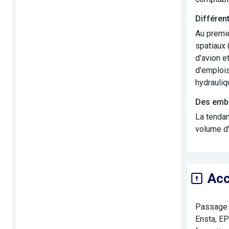
Différen
Au premie
spatiaux 
d'avion e
d'emplois
hydrauliqu
Des emba
La tendan
volume d'
Acc
Passage q
Ensta, EP