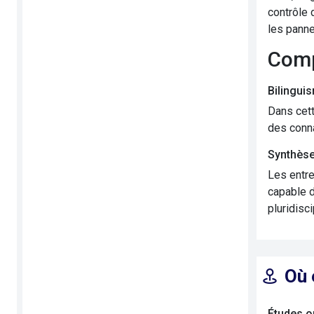
contrôle 
les panne
Com
Bilingui
Dans cett
des conna
Synthèse
Les entre
capable d
pluridisci
Où 
Études o