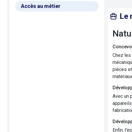
Accès au métier
Le 
Nat
Concevoi
Chez les 
mécanique
pièces et
matériaux
Développ
Avec un p
appareils
fabricati
Développ
Enfin, l'