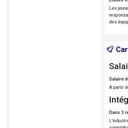
Les jeune
responsab
des équip
Car
Sala
Salaire 
A partir 
Inté
Dans 3 r
L'industr
comptabil