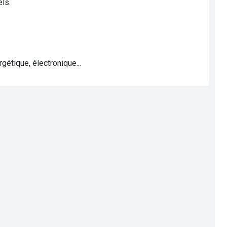
els.
étique, électronique...