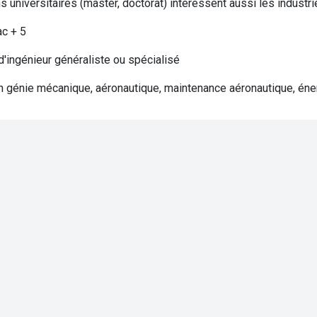
s universitaires (master, doctorat) intéressent aussi les industri
ac + 5
'ingénieur généraliste ou spécialisé
 génie mécanique, aéronautique, maintenance aéronautique, énerg