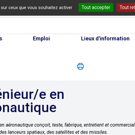
Tout accepter
Tout re
e sur ceux que vous souhaitez activer
cherche
s
Emploi
Lieux d'information
onautique
en aéronautique conçoit, teste, fabrique, entretient et commerciali
es lanceurs spatiaux, des satellites et des missiles.