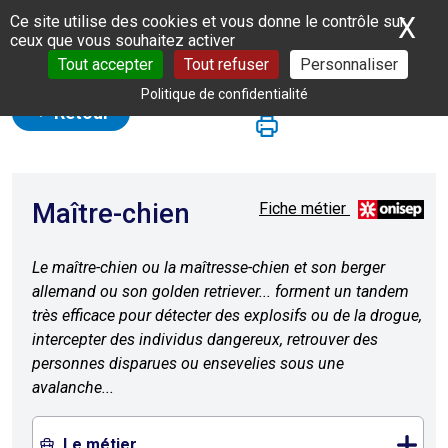
Panneau de gestion des cookies
X
Ma
Ce site utilise des cookies et vous donne le contrôle sur
ceux que vous souhaitez activer
Tout accepter
Tout refuser
Personnaliser
Politique de confidentialité
Retour
Maître-chien
Fiche métier
Le maître-chien ou la maîtresse-chien et son berger
allemand ou son golden retriever... forment un tandem
très efficace pour détecter des explosifs ou de la drogue,
intercepter des individus dangereux, retrouver des
personnes disparues ou ensevelies sous une
avalanche...
Le métier