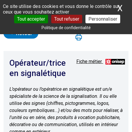
Panneau de gestion des cookies
X
Ma
Ce site utilise des cookies et vous donne le contrôle sur
ceux que vous souhaitez activer
Tout accepter
Tout refuser
Personnaliser
Politique de confidentialité
Retour
Opérateur/trice
Fiche métier
en signalétique
L’opérateur ou l’opératrice en signalétique est un/e
spécialiste de la science de la signalisation. Il ou elle
utilise des signes (chiffres, pictogrammes, logos,
couleurs symboliques...) et/ou des mots pour réaliser, à
l'unité ou en série, des produits à vocation publicitaire,
décorative ou de communication, utilisés en intérieur
comme en extérieur.