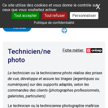
Panneau de gestion des cookies
X
Ma
Ce site utilise des cookies et vous donne le contrôle sur
ceux que vous souhaitez activer
Tout accepter
Tout refuser
Personnaliser
Politique de confidentialité
Retour
Technicien/ne
Fiche métier
photo
Le technicien ou la technicienne photo réalise des prises
de vue, développe et assure les tirages (argentiques ou
numériques) sur des supports adaptés, selon les
commandes des clients (photographes professionnels,
galeristes, particuliers).
Le technicien ou la technicienne photographie maîtrise