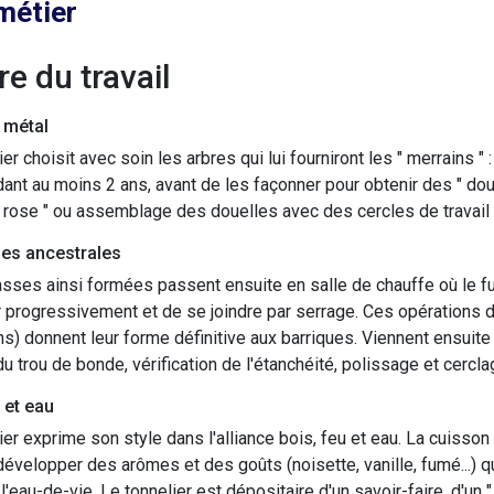
métier
ure du travail
 métal
er choisit avec soin les arbres qui lui fourniront les " merrains " 
dant au moins 2 ans, avant de les façonner pour obtenir des " doue
 rose " ou assemblage des douelles avec des cercles de travail 
es ancestrales
sses ainsi formées passent ensuite en salle de chauffe où le fu
r progressivement et de se joindre par serrage. Ces opérations d
ns) donnent leur forme définitive aux barriques. Viennent ensuite
u trou de bonde, vérification de l'étanchéité, polissage et cerclag
 et eau
ier exprime son style dans l'alliance bois, feu et eau. La cuisso
développer des arômes et des goûts (noisette, vanille, fumé...) 
 l'eau-de-vie. Le tonnelier est dépositaire d'un savoir-faire, d'un