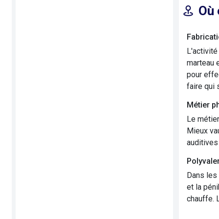
Où 
Fabricati
L'activit
marteau e
pour effe
faire qui
Métier p
Le métier
Mieux vau
auditives
Polyvale
Dans les 
et la pén
chauffe. 