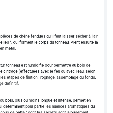
: pièces de chêne fendues qu'il faut laisser sécher à l'air
lles ", qui forment le corps du tonneau. Vient ensuite la
en métal.
tur tonneau est humidifié pour permettre au bois de
e cintrage (effectuées avec le feu ou avec l'eau, selon
 les étapes de finition : rognage, assemblage du fonds,
e définitif.
n du bois, plus ou moins longue et intense, permet en
qui déterminent pour partie les nuances aromatiques du
 " coup de patte " dont les secrets sont jalousement