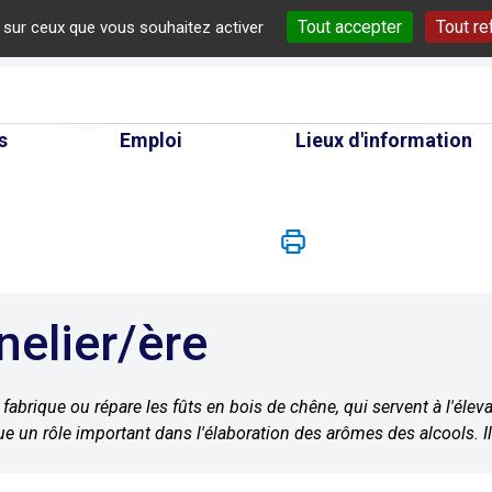
Tout accepter
Tout re
e sur ceux que vous souhaitez activer
cherche
s
Emploi
Lieux d'information
nelier/ère
 fabrique ou répare les fûts en bois de chêne, qui servent à l'élev
ue un rôle important dans l'élaboration des arômes des alcools. Il 