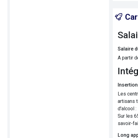
Car
Sala
Salaire 
A partir 
Inté
Insertion
Les centr
artisans 
d'alcool 
Sur les 6
savoir-fa
Long app