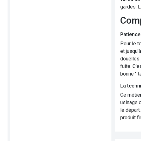
gardés. L
Com
Patience
Pour le t
et jusqu'
douelles 
fuite. C'e
bonne " t
La techni
Ce métier
usinage d
le départ
produit fi