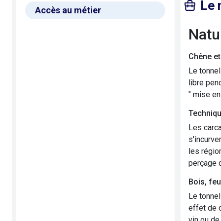
Le 
Accès au métier
Nat
Chêne et
Le tonneli
libre pen
" mise en
Techniqu
Les carca
s'incurve
les régio
perçage d
Bois, feu
Le tonnel
effet de 
vin ou de