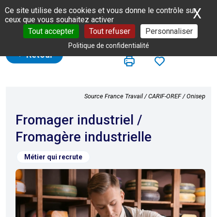
Panneau de gestion des cookies
X
Ma
Ce site utilise des cookies et vous donne le contrôle sur
ceux que vous souhaitez activer
Tout accepter
Tout refuser
Personnaliser
Politique de confidentialité
Retour
Source France Travail / CARIF-OREF / Onisep
Fromager industriel /
Fromagère industrielle
Métier qui recrute