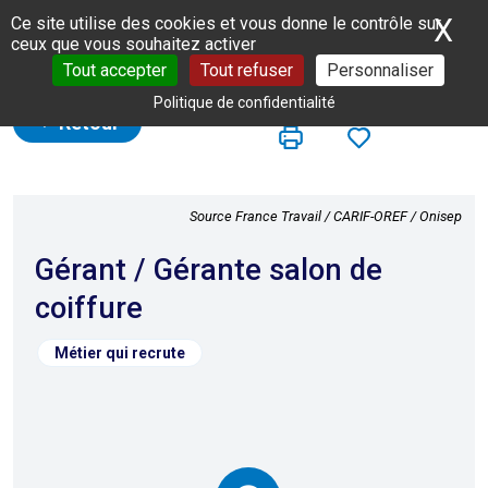
Panneau de gestion des cookies
X
Ma
Ce site utilise des cookies et vous donne le contrôle sur
ceux que vous souhaitez activer
Tout accepter
Tout refuser
Personnaliser
Politique de confidentialité
Retour
Source France Travail / CARIF-OREF / Onisep
Gérant / Gérante salon de
coiffure
Métier qui recrute