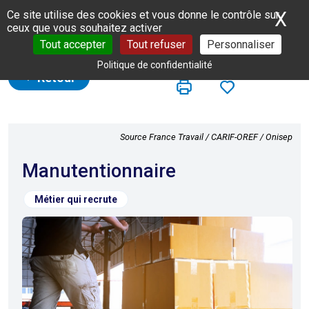
Panneau de gestion des cookies
X
Ma
Ce site utilise des cookies et vous donne le contrôle sur
ceux que vous souhaitez activer
Tout accepter
Tout refuser
Personnaliser
Politique de confidentialité
Retour
Source France Travail / CARIF-OREF / Onisep
Manutentionnaire
Métier qui recrute