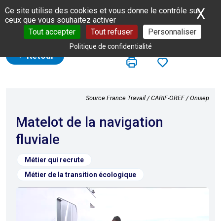
Panneau de gestion des cookies
X
Ma
Ce site utilise des cookies et vous donne le contrôle sur
ceux que vous souhaitez activer
Tout accepter
Tout refuser
Personnaliser
Politique de confidentialité
Retour
Source France Travail / CARIF-OREF / Onisep
Matelot de la navigation
fluviale
Métier qui recrute
Métier de la transition écologique