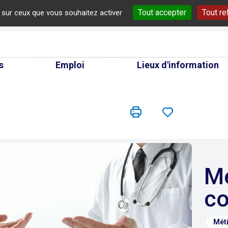
Tout accepter
Tout re
e sur ceux que vous souhaitez activer
cherche
s
Emploi
Lieux d'information
Médecin
co
Méti