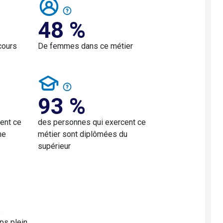
48 %
cours
De femmes dans ce métier
93 %
ent ce
des personnes qui exercent ce
me
métier sont diplômées du
supérieur
s
ps plein