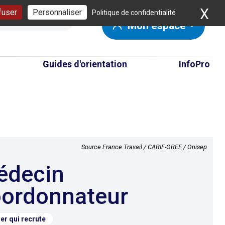
X
Ma
fuser
Personnaliser
Politique de confidentialité
Mon espace
Guides d'orientation
InfoPro
Source France Travail / CARIF-OREF / Onisep
ordonnateur
er qui recrute