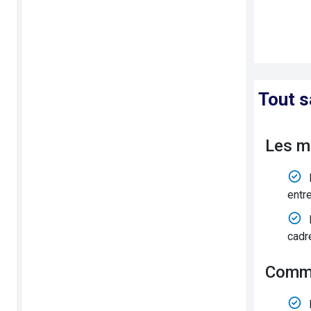
Tout s
Les m
entr
cadr
Comm