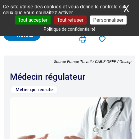
Panneau de gestion des cookies
X
Ma
Ce site utilise des cookies et vous donne le contrôle sur
ceux que vous souhaitez activer
Tout accepter
Tout refuser
Personnaliser
Politique de confidentialité
Retour
Source France Travail / CARIF-OREF / Onisep
Médecin régulateur
Métier qui recrute