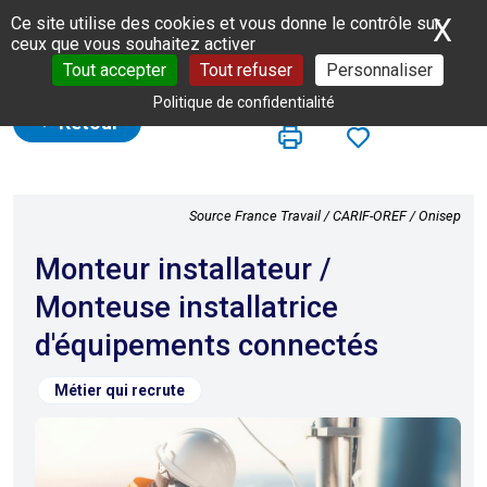
Panneau de gestion des cookies
X
Ma
Ce site utilise des cookies et vous donne le contrôle sur
ceux que vous souhaitez activer
Tout accepter
Tout refuser
Personnaliser
Politique de confidentialité
Retour
Source France Travail / CARIF-OREF / Onisep
Monteur installateur /
Monteuse installatrice
d'équipements connectés
Métier qui recrute