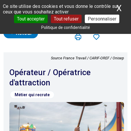
Panneau de gestion des cookies
X
Ma
Ce site utilise des cookies et vous donne le contrôle sur
ceux que vous souhaitez activer
Tout accepter
Tout refuser
Personnaliser
Politique de confidentialité
Retour
Source France Travail / CARIF-OREF / Onisep
Opérateur / Opératrice
d'attraction
Métier qui recrute