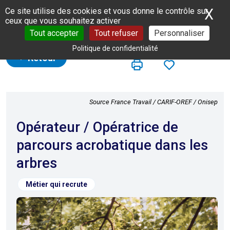
Panneau de gestion des cookies
X
Ma
Ce site utilise des cookies et vous donne le contrôle sur
ceux que vous souhaitez activer
Tout accepter
Tout refuser
Personnaliser
Politique de confidentialité
Retour
Source France Travail / CARIF-OREF / Onisep
Opérateur / Opératrice de
parcours acrobatique dans les
arbres
Métier qui recrute