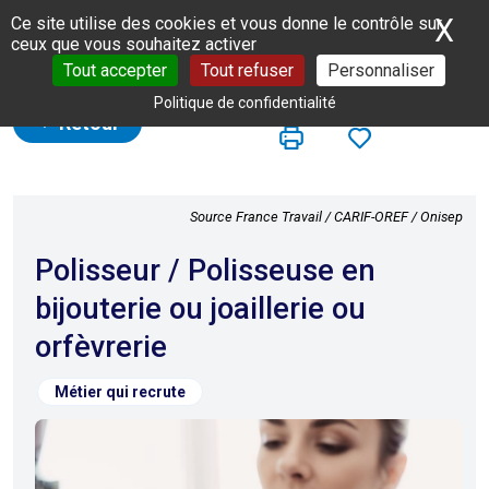
Panneau de gestion des cookies
X
Ma
Ce site utilise des cookies et vous donne le contrôle sur
ceux que vous souhaitez activer
Tout accepter
Tout refuser
Personnaliser
Politique de confidentialité
Retour
Source France Travail / CARIF-OREF / Onisep
Polisseur / Polisseuse en
bijouterie ou joaillerie ou
orfèvrerie
Métier qui recrute