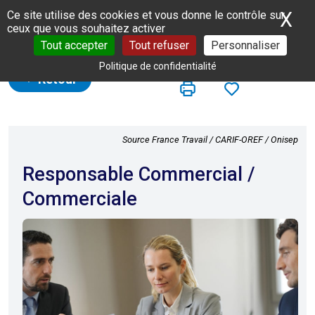
Panneau de gestion des cookies
X
Ma
Ce site utilise des cookies et vous donne le contrôle sur
ceux que vous souhaitez activer
Tout accepter
Tout refuser
Personnaliser
Politique de confidentialité
Retour
Source France Travail / CARIF-OREF / Onisep
Responsable Commercial /
Commerciale