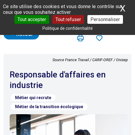
Panneau de gestion des cookies
X
Ma
Ce site utilise des cookies et vous donne le contrôle sur
ceux que vous souhaitez activer
Tout accepter
Tout refuser
Personnaliser
Politique de confidentialité
Retour
Source France Travail / CARIF-OREF / Onisep
Responsable d'affaires en
industrie
Métier qui recrute
Métier de la transition écologique