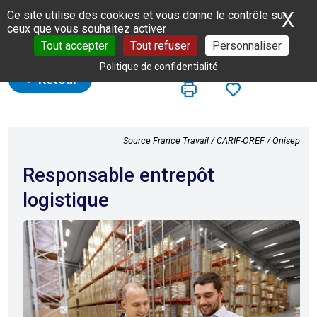
Panneau de gestion des cookies
X
Ma
Ce site utilise des cookies et vous donne le contrôle sur
ceux que vous souhaitez activer
Tout accepter
Tout refuser
Personnaliser
Politique de confidentialité
Retour
Source France Travail / CARIF-OREF / Onisep
Responsable entrepôt
logistique