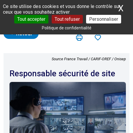
Panneau de gestion des cookies
X
Ma
Ce site utilise des cookies et vous donne le contrôle sur
ceux que vous souhaitez activer
Tout accepter
Tout refuser
Personnaliser
Politique de confidentialité
Retour
Source France Travail / CARIF-OREF / Onisep
Responsable sécurité de site