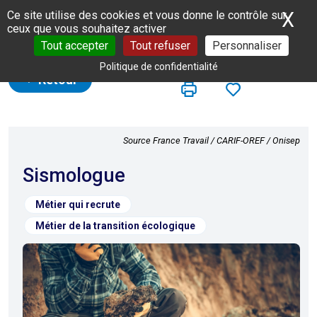
Panneau de gestion des cookies
X
Ma
Ce site utilise des cookies et vous donne le contrôle sur
ceux que vous souhaitez activer
Tout accepter
Tout refuser
Personnaliser
Politique de confidentialité
Retour
Source France Travail / CARIF-OREF / Onisep
Sismologue
Métier qui recrute
Métier de la transition écologique