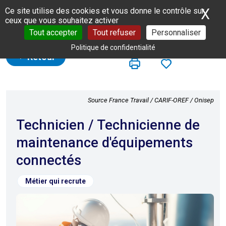
Panneau de gestion des cookies
X
Ma
Ce site utilise des cookies et vous donne le contrôle sur
ceux que vous souhaitez activer
Tout accepter
Tout refuser
Personnaliser
Politique de confidentialité
Retour
Source France Travail / CARIF-OREF / Onisep
Technicien / Technicienne de
maintenance d'équipements
connectés
Métier qui recrute