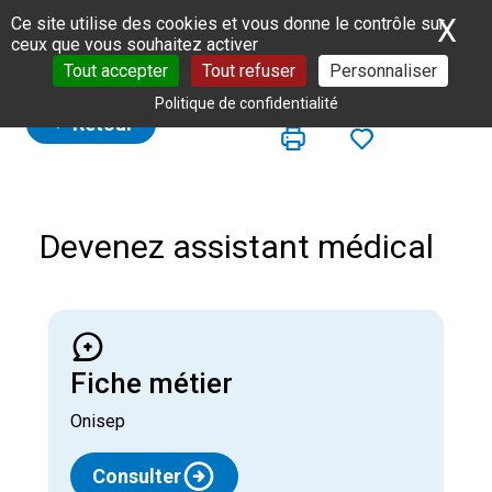
Panneau de gestion des cookies
X
Ma
Ce site utilise des cookies et vous donne le contrôle sur
ceux que vous souhaitez activer
Tout accepter
Tout refuser
Personnaliser
Politique de confidentialité
Retour
Devenez a
ssistant médical
Fiche métier
Onisep
Consulter