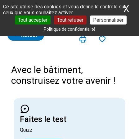
Panneau de gestion des cookies
X
Ma
Ce site utilise des cookies et vous donne le contrôle sur
ceux que vous souhaitez activer
Tout accepter
Tout refuser
Personnaliser
Politique de confidentialité
Retour
Avec le bâtiment,
construisez votre avenir !
Faites le test
Quizz