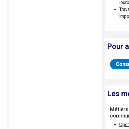
lour
Trava
imp
Pour a
Consu
Les m
Métiers
commun
Opér