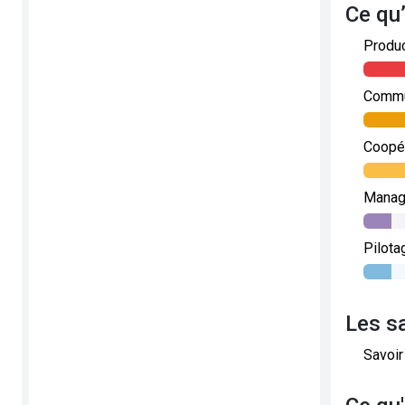
Ce qu
Produc
Commun
Coopér
Manage
Pilota
Les s
Savoir