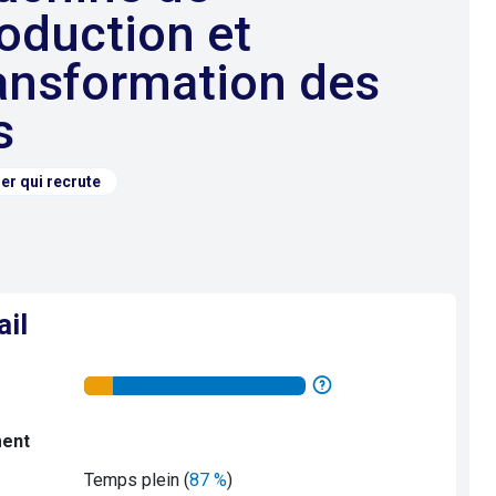
oduction et
ansformation des
s
er qui recrute
ail
ment
Temps plein (
87 %
)