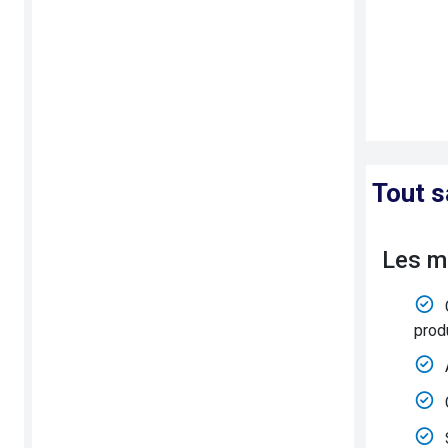
Tout s
Les m
prod