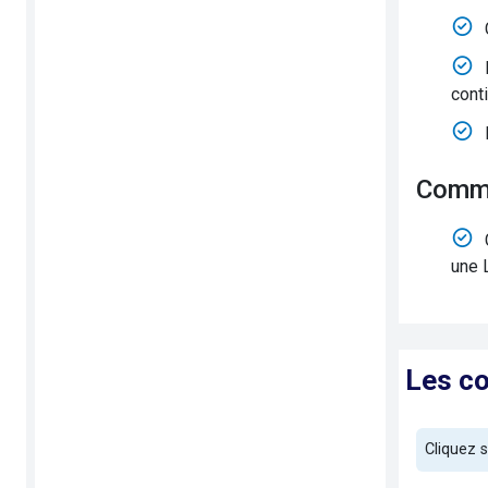
cont
Comm
une 
Les c
Cliquez 