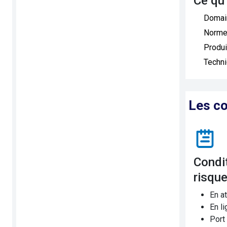
Ce qu
Domai
Norme
Produi
Techn
Les co
Conditions de travail et
risqu
En at
En li
Port