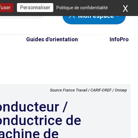
X
Ma
fuser
Personnaliser
Politique de confidentialité
Mon espace
Guides d'orientation
InfoPro
Source France Travail / CARIF-OREF / Onisep
nductrice de
achine de