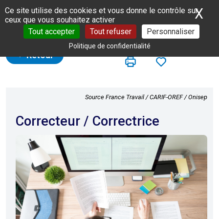
Panneau de gestion des cookies
X
Ma
Ce site utilise des cookies et vous donne le contrôle sur
ceux que vous souhaitez activer
Tout accepter
Tout refuser
Personnaliser
Politique de confidentialité
Retour
Source France Travail / CARIF-OREF / Onisep
Correcteur / Correctrice