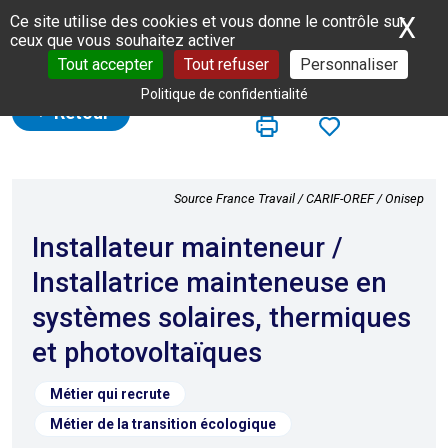
Panneau de gestion des cookies
X
Ma
Ce site utilise des cookies et vous donne le contrôle sur
ceux que vous souhaitez activer
Tout accepter
Tout refuser
Personnaliser
Politique de confidentialité
Retour
Source France Travail / CARIF-OREF / Onisep
Installateur mainteneur /
Installatrice mainteneuse en
systèmes solaires, thermiques
et photovoltaïques
Métier qui recrute
Métier de la transition écologique