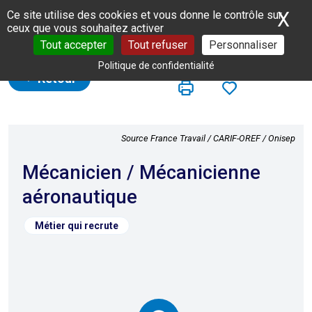
Panneau de gestion des cookies
X
Ma
Ce site utilise des cookies et vous donne le contrôle sur
ceux que vous souhaitez activer
Tout accepter
Tout refuser
Personnaliser
Politique de confidentialité
Retour
Source France Travail / CARIF-OREF / Onisep
Mécanicien / Mécanicienne
aéronautique
Métier qui recrute