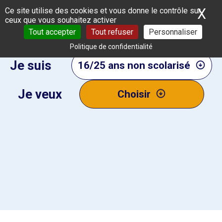
Panneau de gestion des cookies
X
Ma
Ce site utilise des cookies et vous donne le contrôle sur
ceux que vous souhaitez activer
Tout accepter
Tout refuser
Personnaliser
Politique de confidentialité
Je suis
16/25 ans non scolarisé
Je veux
Choisir