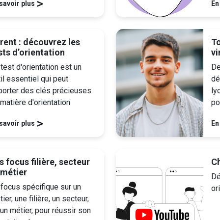
>
savoir plus
En
rent : découvrez les
To
sts d’orientation
vi
test d'orientation est un
De
il essentiel qui peut
dé
porter des clés précieuses
ly
matière d'orientation
po
>
savoir plus
En
s focus filière, secteur
C
 métier
Dé
 focus spécifique sur un
or
ier, une filière, un secteur,
un métier, pour réussir son