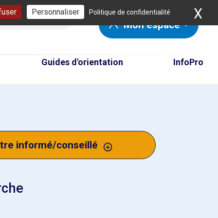
X
Ma
fuser
Personnaliser
Politique de confidentialité
Mon espace
Guides d'orientation
InfoPro
tre informé/conseillé
rche