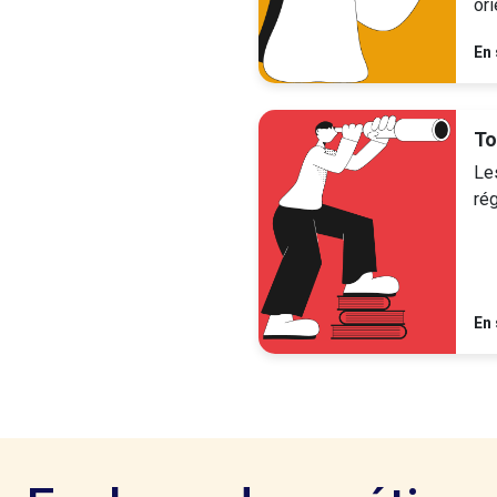
ori
En 
To
Le
rég
En 