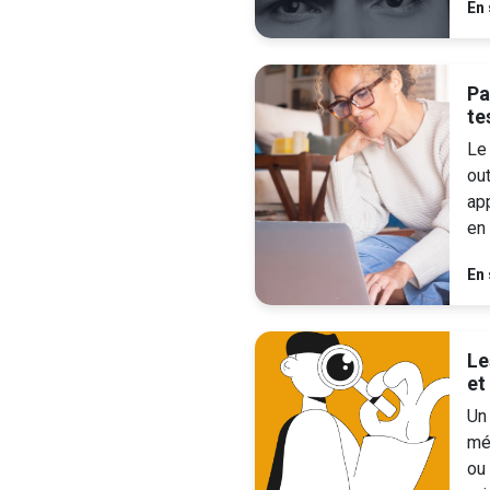
En 
Pa
te
Le 
out
ap
en 
En 
Le
et
Un
mét
ou 