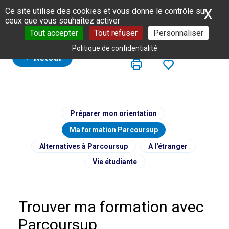
Panneau de gestion des cookies
X
Ma
Ce site utilise des cookies et vous donne le contrôle sur
ceux que vous souhaitez activer
Tout accepter
Tout refuser
Personnaliser
Politique de confidentialité
Retour
Préparer mon orientation
Ma formation Parcoursup
Alternatives à Parcoursup
A l'étranger
Vie étudiante
Trouver ma formation avec
Parcoursup