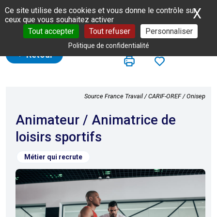
Panneau de gestion des cookies
X
Ma
Ce site utilise des cookies et vous donne le contrôle sur
ceux que vous souhaitez activer
Tout accepter
Tout refuser
Personnaliser
Politique de confidentialité
Retour
Source France Travail / CARIF-OREF / Onisep
Animateur / Animatrice de
loisirs sportifs
Métier qui recrute