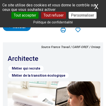
Panneau de gestion des cookies
X
Ma
Ce site utilise des cookies et vous donne le contrôle sur
ceux que vous souhaitez activer
Tout accepter
Tout refuser
Personnaliser
Politique de confidentialité
Retour
Source France Travail / CARIF-OREF / Onisep
Architecte
Métier qui recrute
Métier de la transition écologique