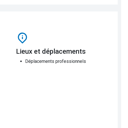
eption - construction »
tion de patrimoine »
onnal)
Lieux et déplacements
Déplacements professionnels