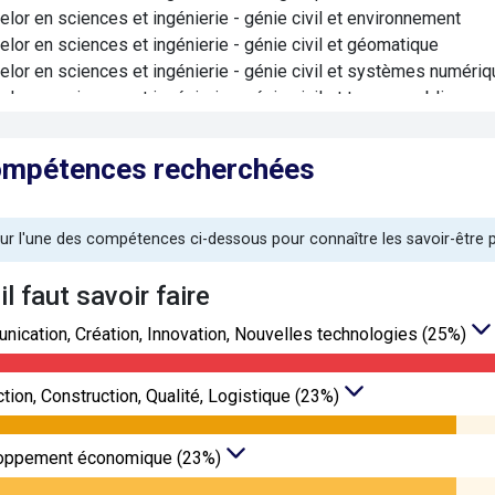
elor en sciences et ingénierie - génie civil et environnement
elor en sciences et ingénierie - génie civil et géomatique
elor en sciences et ingénierie - génie civil et systèmes numéri
lor en sciences et ingénierie - génie civil et travaux publics
elor en sciences et ingénierie - génie de l'aménagement
lor en sciences et ingénierie - génie électrique et génie civil
ompétences recherchées
elor en sciences et ingénierie - génie énergétique et environne
elor en sciences et ingénierie - génie énergétique et environne
elor en sciences et ingénierie - génie énergétique et environne
sur l'une des compétences ci-dessous pour connaître les savoir-être
elor en sciences et ingénierie - génie industriel pour le bâtiment
lor en sciences et ingénierie - transition écologique et territoir
’il faut savoir faire
fluides-énergies-domotique option A génie climatique et fluidiq
ication, Création, Innovation, Nouvelles technologies (25%)
fluides-énergies-domotique option B froid et conditionnement d'
fluides-énergies-domotique option C domotique et bâtiment c
management économique de la construction
tion, Construction, Qualité, Logistique (23%)
management économique de la construction
systèmes constructifs bois et habitat
oppement économique (23%)
travaux publics