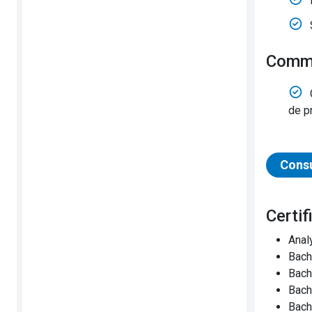
Comm
de p
Consu
Cert
Anal
Bach
Bach
Bach
Bach