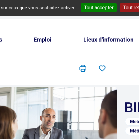
Tout accepter
Tout re
e sur ceux que vous souhaitez activer
cherche
s
Emploi
Lieux d'information
Méti
Méti