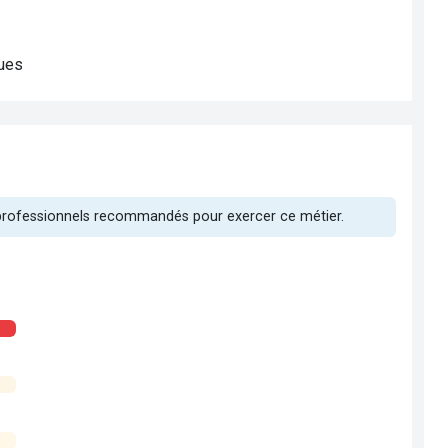
ques
ment
ment
ment
 professionnels recommandés pour exercer ce métier.
es
ue
air
ommunicants