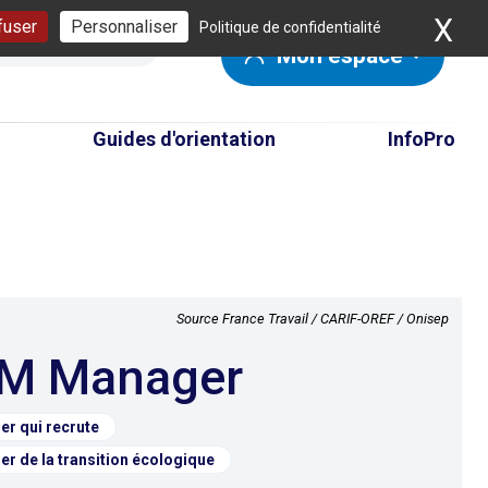
X
Ma
fuser
Personnaliser
Politique de confidentialité
Mon espace
Guides d'orientation
InfoPro
Source France Travail / CARIF-OREF / Onisep
BIM Manager
er qui recrute
er de la transition écologique