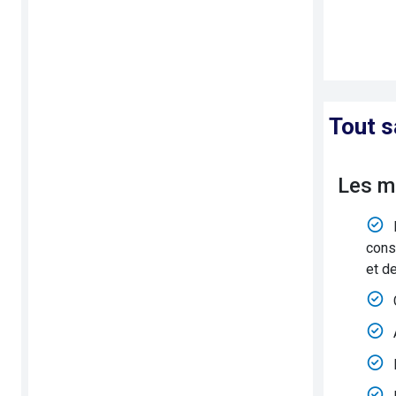
Tout s
Les m
cons
et de