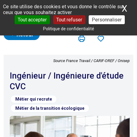
Panneau de gestion des cookies
X
Ma
Ce site utilise des cookies et vous donne le contrôle sur
ceux que vous souhaitez activer
Tout accepter
Tout refuser
Personnaliser
Politique de confidentialité
Retour
Source France Travail / CARIF-OREF / Onisep
Ingénieur / Ingénieure d'étude
CVC
Métier qui recrute
Métier de la transition écologique