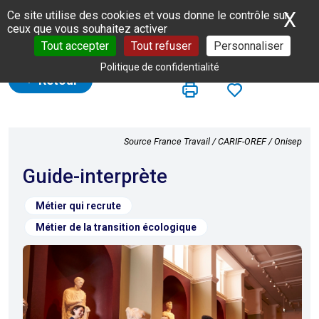
Panneau de gestion des cookies
X
Ma
Ce site utilise des cookies et vous donne le contrôle sur
ceux que vous souhaitez activer
Tout accepter
Tout refuser
Personnaliser
Politique de confidentialité
Retour
Source France Travail / CARIF-OREF / Onisep
Guide-interprète
Métier qui recrute
Métier de la transition écologique