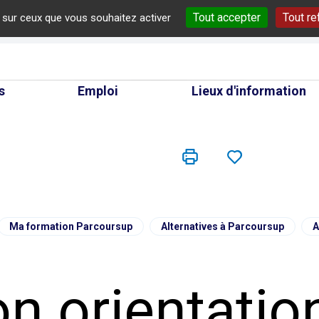
Tout accepter
Tout re
e sur ceux que vous souhaitez activer
cherche
s
Emploi
Lieux d'information
Ma formation Parcoursup
Alternatives à Parcoursup
A
on orientatio