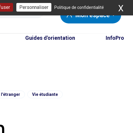
X
Ma
fuser
Personnaliser
Politique de confidentialité
Mon espace
Guides d'orientation
InfoPro
 l'étranger
Vie étudiante
n