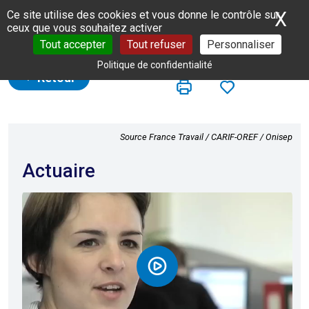
Panneau de gestion des cookies
X
Ma
Ce site utilise des cookies et vous donne le contrôle sur
ceux que vous souhaitez activer
Tout accepter
Tout refuser
Personnaliser
Politique de confidentialité
Retour
Source France Travail / CARIF-OREF / Onisep
Actuaire