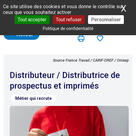
Panneau de gestion des cookies
X
Ma
Ce site utilise des cookies et vous donne le contrôle sur
ceux que vous souhaitez activer
Tout accepter
Tout refuser
Personnaliser
Politique de confidentialité
Retour
Source France Travail / CARIF-OREF / Onisep
Distributeur / Distributrice de
prospectus et imprimés
Métier qui recrute