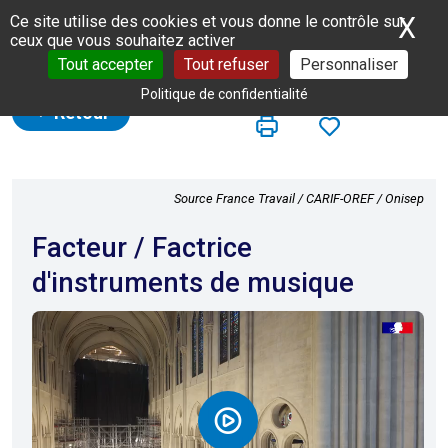
Panneau de gestion des cookies
X
Ma
Ce site utilise des cookies et vous donne le contrôle sur
ceux que vous souhaitez activer
Tout accepter
Tout refuser
Personnaliser
Politique de confidentialité
Retour
Source France Travail / CARIF-OREF / Onisep
Facteur / Factrice
d'instruments de musique