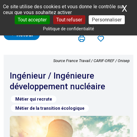
Panneau de gestion des cookies
X
Ma
Ce site utilise des cookies et vous donne le contrôle sur
ceux que vous souhaitez activer
Tout accepter
Tout refuser
Personnaliser
Politique de confidentialité
Retour
Source France Travail / CARIF-OREF / Onisep
Ingénieur / Ingénieure
développement nucléaire
Métier qui recrute
Métier de la transition écologique