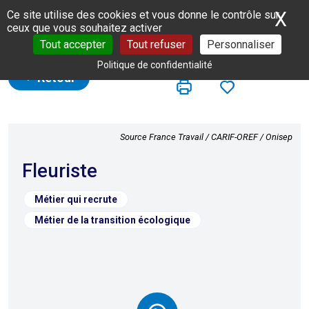
Panneau de gestion des cookies
X
Ma
Ce site utilise des cookies et vous donne le contrôle sur
ceux que vous souhaitez activer
Tout accepter
Tout refuser
Personnaliser
Politique de confidentialité
Retour
Source France Travail / CARIF-OREF / Onisep
Fleuriste
Métier qui recrute
Métier de la transition écologique