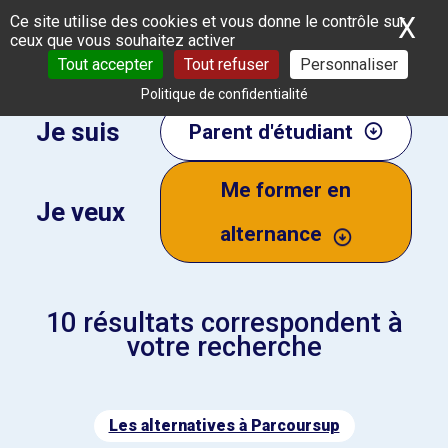
Panneau de gestion des cookies
X
Ma
Ce site utilise des cookies et vous donne le contrôle sur
ceux que vous souhaitez activer
Tout accepter
Tout refuser
Personnaliser
Politique de confidentialité
Je suis
Parent d'étudiant
Me former en
Je veux
alternance
10
résultats correspondent à
votre recherche
Les alternatives à Parcoursup