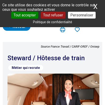
Panneau de gestion des cookies
X
Ma
Ce site utilise des cookies et vous donne le contrôle sur
ceux que vous souhaitez activer
Tout accepter
Tout refuser
Personnaliser
Politique de confidentialité
Retour
Source France Travail / CARIF-OREF / Onisep
Steward / Hôtesse de train
Métier qui recrute