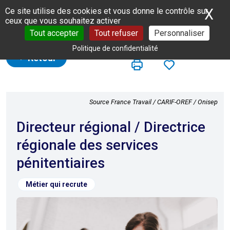
Panneau de gestion des cookies
X
Ma
Ce site utilise des cookies et vous donne le contrôle sur
ceux que vous souhaitez activer
Tout accepter
Tout refuser
Personnaliser
Politique de confidentialité
Retour
Source France Travail / CARIF-OREF / Onisep
Directeur régional / Directrice
régionale des services
pénitentiaires
Métier qui recrute